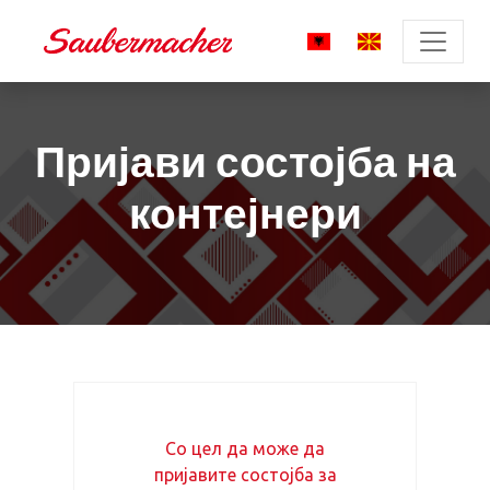
Пријави состојба на
контејнери
Со цел да може да
пријавите состојба за