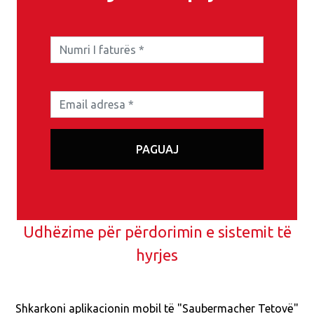
Udhëzime për përdorimin e sistemit të
hyrjes
Shkarkoni aplikacionin mobil të "Saubermacher Tetovë"