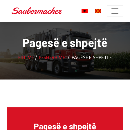
Pagesë e shpejtë
FILLIMI
E-SHËRBIME
PAGESË E SHPEJTË
Pagesë e shpejtë