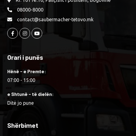
Rr. 101 Nr.10, Pallçisht i poshtëm, Bogovinë
08000-8000
contact@saubermacher-tetovo.mk
Orari i punës
Hënë - e Premte:
07:00 - 15:00
e Shtunë - të dielën:
Ditë jo pune
Shërbimet