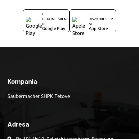
I
I
DISPONUESHËM
DISPONUESHËM
NË
NË
Google Play
App Store
Kompania
Saubermacher SHPK Tetovë
Adresa